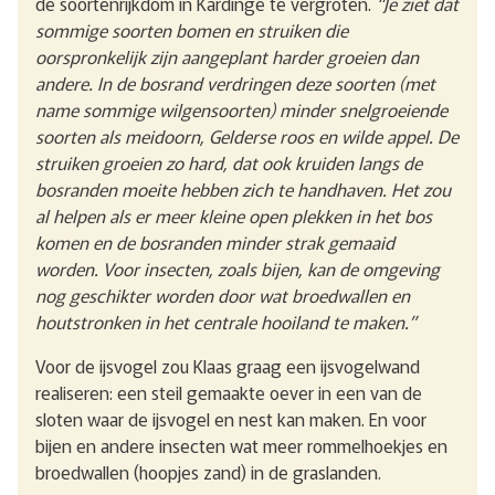
de soortenrijkdom in Kardinge te vergroten.
“Je ziet dat
sommige soorten bomen en struiken die
oorspronkelijk zijn aangeplant harder groeien dan
andere. In de bosrand verdringen deze soorten (met
name sommige wilgensoorten) minder snelgroeiende
soorten als meidoorn, Gelderse roos en wilde appel. De
struiken groeien zo hard, dat ook kruiden langs de
bosranden moeite hebben zich te handhaven. Het zou
al helpen als er meer kleine open plekken in het bos
komen en de bosranden minder strak gemaaid
worden. Voor insecten, zoals bijen, kan de omgeving
nog geschikter worden door wat broedwallen en
houtstronken in het centrale hooiland te maken.”
Voor de ijsvogel zou Klaas graag een ijsvogelwand
realiseren: een steil gemaakte oever in een van de
sloten waar de ijsvogel en nest kan maken. En voor
bijen en andere insecten wat meer rommelhoekjes en
broedwallen (hoopjes zand) in de graslanden.