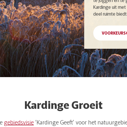
te joggen en te 
Kardinge uit met
deel ruimte bied
VOORKEURS
Kardinge Groeit
ze
gebiedsvisie
‘Kardinge Geeft’ voor het natuurgebi