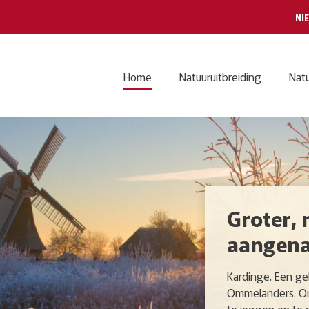
NI
Home
Natuuruitbreiding
Nat
Groter, 
aangen
Kardinge. Een gel
Ommelanders. Om 