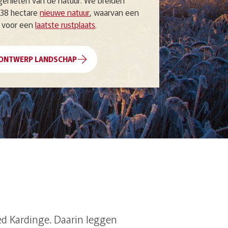
genieten van de natuur. We breiden
 38 hectare
nieuwe natuur
, waarvan een
t voor een
laatste rustplaats
.
ONTWERP LANDSCHAP
ed Kardinge. Daarin leggen