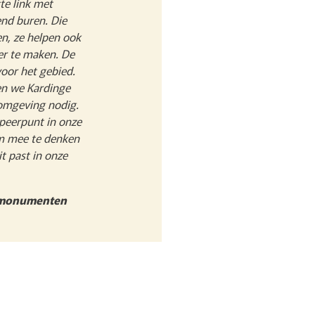
te link met
nd buren. Die
en, ze helpen ook
er te maken. De
oor het gebied.
len we Kardinge
omgeving nodig.
peerpunt in onze
om mee te denken
t past in onze
urmonumenten