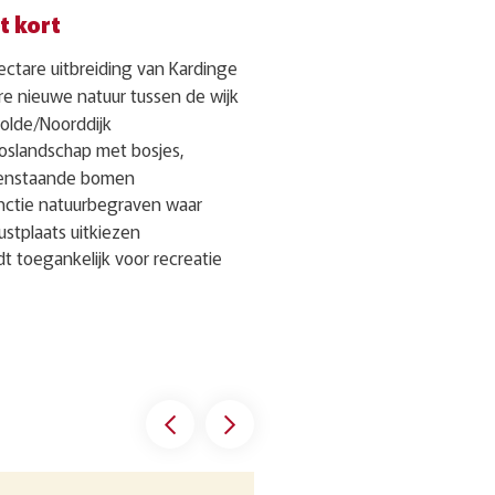
t kort
ectare uitbreiding van Kardinge
re nieuwe natuur tussen de wijk
olde/Noorddijk
oslandschap met bosjes,
leenstaande bomen
unctie natuurbegraven waar
ustplaats uitkiezen
t toegankelijk voor recreatie