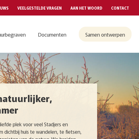
EUWS
VEELGESTELDE VRAGEN
AAN HET WOORD
CONTACT
uurbegraven
Documenten
Samen ontwerpen
natuurlijker,
amer
iefde plek voor veel Stadjers en
dichtbij huis te wandelen, te fietsen,